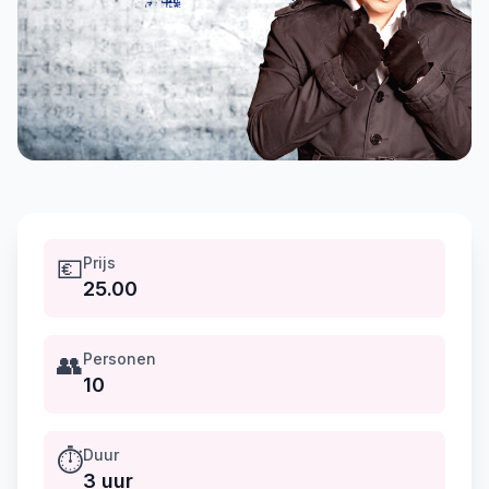
💶
Prijs
25.00
👥
Personen
10
⏱️
Duur
3 uur