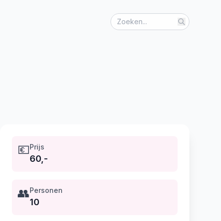
💶
Prijs
60,-
👥
Personen
10