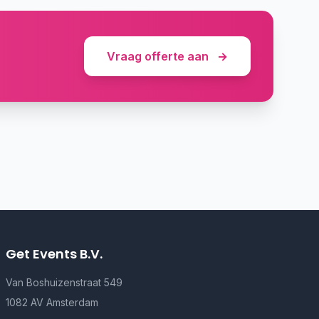
Vraag offerte aan
→
Get Events B.V.
Van Boshuizenstraat 549
1082 AV Amsterdam