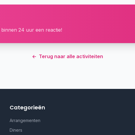
 binnen 24 uur een reactie!
←
Terug naar alle activiteiten
Categorieën
Arrangementen
Diners