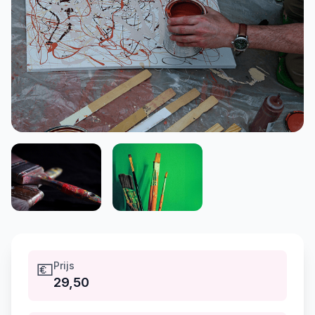
💶
Prijs
29,50